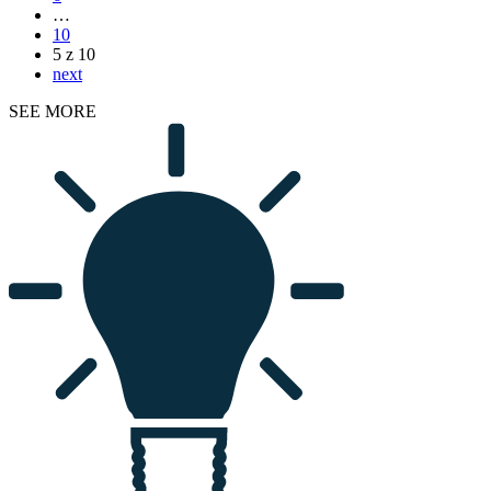
…
10
5 z 10
next
SEE MORE