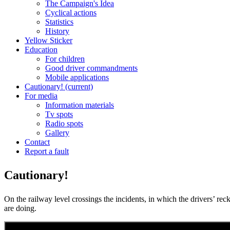
The Campaign's Idea
Cyclical actions
Statistics
History
Yellow Sticker
Education
For children
Good driver commandments
Mobile applications
Cautionary!
(current)
For media
Information materials
Tv spots
Radio spots
Gallery
Contact
Report a fault
Cautionary!
On the railway level crossings the incidents, in which the drivers’ re
are doing.