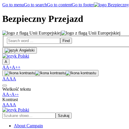
Go to menu
Go to search
Go to content
Go to footer
Bezpieczny Przejazd
A
A
A+
A++
A
A
A
A
Wielkość tekstu
A
A
A
+
++
Kontrast
A
A
A
A
About Campain