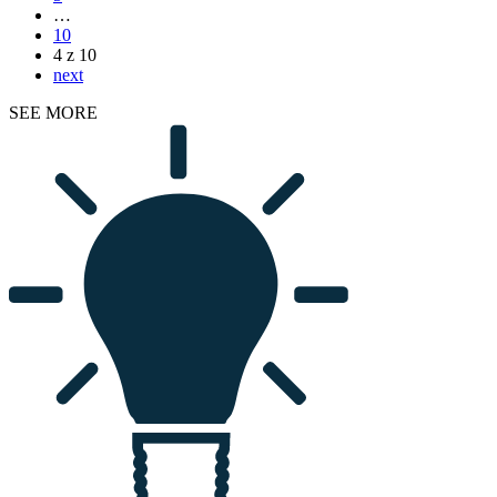
…
10
4 z 10
next
SEE MORE