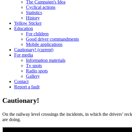
The Campaign's Idea
Cyclical actions
Statistics
History
Yellow Sticker
Education
For children
Good driver commandments
Mobile applications
Cautionary!
(current)
For media
Information materials
Tv spots
Radio spots
Gallery
Contact
Report a fault
Cautionary!
On the railway level crossings the incidents, in which the drivers’ re
are doing.