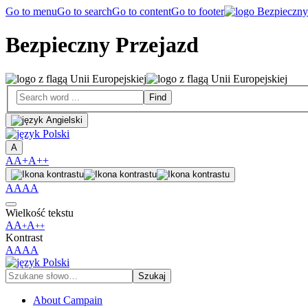
Go to menu
Go to search
Go to content
Go to footer
Bezpieczny Przejazd
A
A
A+
A++
A
A
A
A
Wielkość tekstu
A
A
A
+
++
Kontrast
A
A
A
A
About Campain