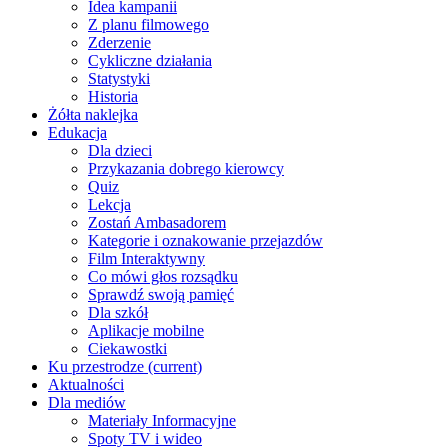
Idea kampanii
Z planu filmowego
Zderzenie
Cykliczne działania
Statystyki
Historia
Żółta naklejka
Edukacja
Dla dzieci
Przykazania dobrego kierowcy
Quiz
Lekcja
Zostań Ambasadorem
Kategorie i oznakowanie przejazdów
Film Interaktywny
Co mówi głos rozsądku
Sprawdź swoją pamięć
Dla szkół
Aplikacje mobilne
Ciekawostki
Ku przestrodze
(current)
Aktualności
Dla mediów
Materiały Informacyjne
Spoty TV i wideo