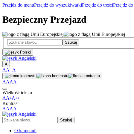
Przejdz do menu
Przejdź do wyszukiwarki
Przejdz do treści
Przejdz do
Bezpieczny Przejazd
A
A
A+
A++
A
A
A
A
Wielkość tekstu
A
A
A
+
++
Kontrast
A
A
A
A
O kampanii