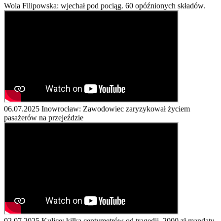
Wola Filipowska: wjechał pod pociąg. 60 opóźnionych składów.
06.07.2025
Inowrocław: Zawodowiec zaryzykował życiem
pasażerów na przejeździe
02.07.2025
Kulice: kilka centymetrów od tragedii. 2000 zł mandatu