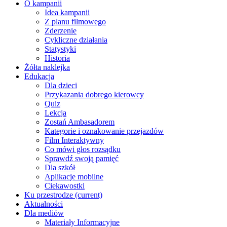
O kampanii
Idea kampanii
Z planu filmowego
Zderzenie
Cykliczne działania
Statystyki
Historia
Żółta naklejka
Edukacja
Dla dzieci
Przykazania dobrego kierowcy
Quiz
Lekcja
Zostań Ambasadorem
Kategorie i oznakowanie przejazdów
Film Interaktywny
Co mówi głos rozsądku
Sprawdź swoją pamięć
Dla szkół
Aplikacje mobilne
Ciekawostki
Ku przestrodze
(current)
Aktualności
Dla mediów
Materiały Informacyjne