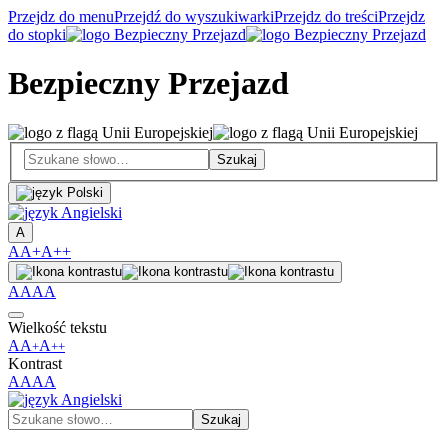
Przejdz do menu
Przejdź do wyszukiwarki
Przejdz do treści
Przejdz
do stopki
Bezpieczny Przejazd
A
A
A+
A++
A
A
A
A
Wielkość tekstu
A
A
A
+
++
Kontrast
A
A
A
A