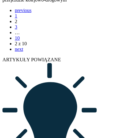
previous
1
2
3
…
10
2 z 10
next
ARTYKUŁY POWIĄZANE