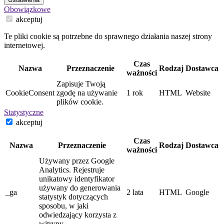
Obowiązkowe
akceptuj
Te pliki cookie są potrzebne do sprawnego działania naszej strony
internetowej.
Czas
Nazwa
Przeznaczenie
Rodzaj
Dostawca
ważności
Zapisuje Twoją
CookieConsent
zgodę na używanie
1 rok
HTML
Website
plików cookie.
Statystyczne
akceptuj
Czas
Nazwa
Przeznaczenie
Rodzaj
Dostawca
ważności
Używany przez Google
Analytics. Rejestruje
unikatowy identyfikator
używany do generowania
_ga
2 lata
HTML
Google
statystyk dotyczących
sposobu, w jaki
odwiedzający korzysta z
witryny.