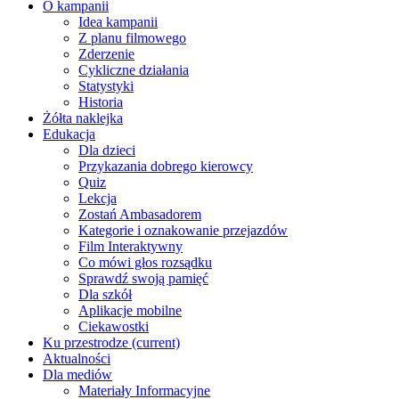
O kampanii
Idea kampanii
Z planu filmowego
Zderzenie
Cykliczne działania
Statystyki
Historia
Żółta naklejka
Edukacja
Dla dzieci
Przykazania dobrego kierowcy
Quiz
Lekcja
Zostań Ambasadorem
Kategorie i oznakowanie przejazdów
Film Interaktywny
Co mówi głos rozsądku
Sprawdź swoją pamięć
Dla szkół
Aplikacje mobilne
Ciekawostki
Ku przestrodze
(current)
Aktualności
Dla mediów
Materiały Informacyjne