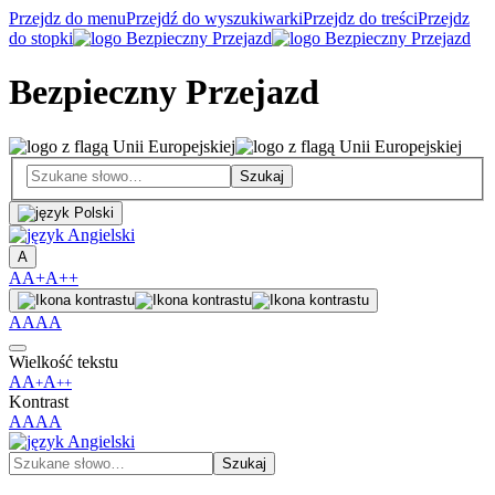
Przejdz do menu
Przejdź do wyszukiwarki
Przejdz do treści
Przejdz
do stopki
Bezpieczny Przejazd
A
A
A+
A++
A
A
A
A
Wielkość tekstu
A
A
A
+
++
Kontrast
A
A
A
A