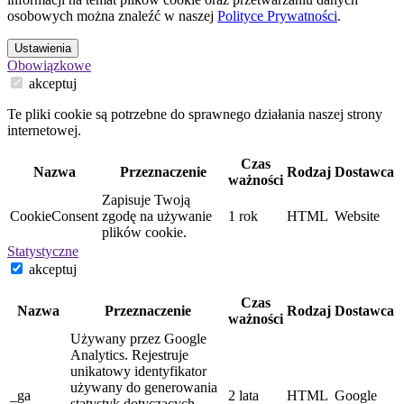
osobowych można znaleźć w naszej
Polityce Prywatności
.
Ustawienia
Obowiązkowe
akceptuj
Te pliki cookie są potrzebne do sprawnego działania naszej strony
internetowej.
Czas
Nazwa
Przeznaczenie
Rodzaj
Dostawca
ważności
Zapisuje Twoją
CookieConsent
zgodę na używanie
1 rok
HTML
Website
plików cookie.
Statystyczne
akceptuj
Czas
Nazwa
Przeznaczenie
Rodzaj
Dostawca
ważności
Używany przez Google
Analytics. Rejestruje
unikatowy identyfikator
używany do generowania
_ga
2 lata
HTML
Google
statystyk dotyczących