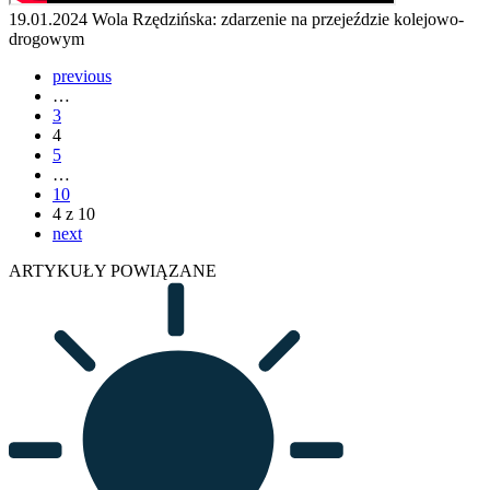
19.01.2024
Wola Rzędzińska: zdarzenie na przejeździe kolejowo-
drogowym
previous
…
3
4
5
…
10
4 z 10
next
ARTYKUŁY POWIĄZANE