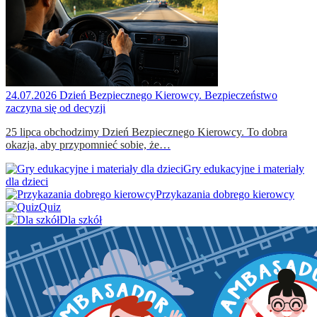
24.07.2026
Dzień Bezpiecznego Kierowcy. Bezpieczeństwo
zaczyna się od decyzji
25 lipca obchodzimy Dzień Bezpiecznego Kierowcy. To dobra
okazja, aby przypomnieć sobie, że…
Gry edukacyjne i materiały
dla dzieci
Przykazania dobrego kierowcy
Quiz
Dla szkół