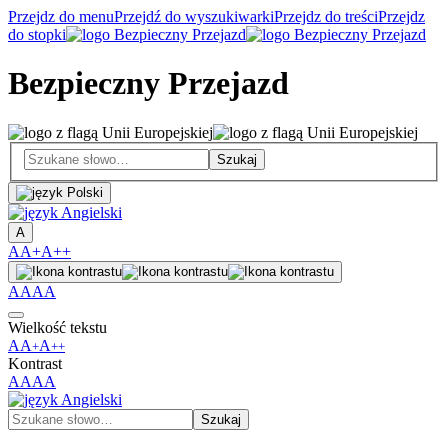
Przejdz do menu
Przejdź do wyszukiwarki
Przejdz do treści
Przejdz
do stopki
Bezpieczny Przejazd
A
A
A+
A++
A
A
A
A
Wielkość tekstu
A
A
A
+
++
Kontrast
A
A
A
A