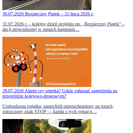
30.07.2026
Bezpieczny Piątek – 31 lipca 2026 r.
31.07.2026 r. – kolejny dzień projektu pn. „Bezpieczny Piątek” –
akcji prowadzonej w ramach kampanii…
28.07.2026
Alarm czy usterka? Gdzie zgłaszać zagrożenia na
przejeździe kolejowo-drogowym?
Uszkodzona rogatka, samochód unieruchomiony na torach,
zniszczony znak STOP — każda z tych sytuacji…