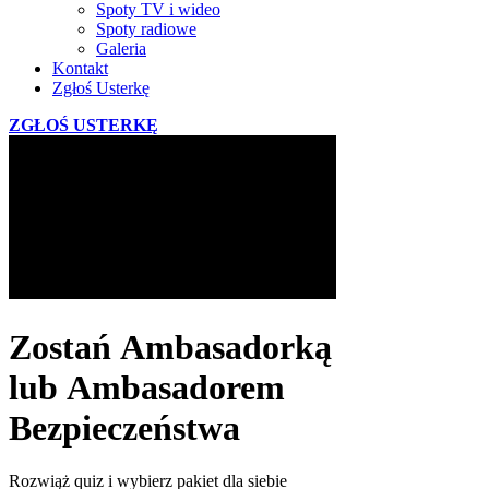
Spoty TV i wideo
Spoty radiowe
Galeria
Kontakt
Zgłoś Usterkę
ZGŁOŚ USTERKĘ
Zostań Ambasadorką
lub Ambasadorem
Bezpieczeństwa
Rozwiąż quiz i wybierz pakiet dla siebie