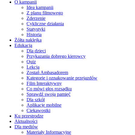
O kampanii
Idea kampanii
Z planu filmowego
Zderzenie
Cykliczne działania
Statystyki
Historia
Żółta naklejka
Edukacja
Dla dzieci
Przykazania dobrego kierowcy
Quiz
Lekcja
Zostań Ambasadorem
Kategorie i oznakowanie przejazdów
Film Interaktywny
Co mówi głos rozsądku
Sprawdź swoją pamięć
Dla szkół
Aplikacje mobilne
Ciekawostki
Ku przestrodze
Aktualności
Dla mediów
Materiały Informacyjne