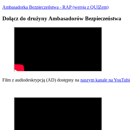
Ambasadorka Bezpieczeństwa - RAP (wersja z QUIZem)
Dołącz do drużyny Ambasadorów Bezpieczeństwa
Film z audiodeskrypcją (AD) dostępny na
naszym kanale na YouTubi