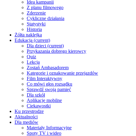
Idea kampanii
Z planu filmowego
Zderzenie
Cykliczne działania
Statystyki
Historia
Żółta naklejka
Edukacja
(current)
Dla dzieci
(current)
Przykazania dobrego kierowcy
Quiz
Lekcja
Zostań Ambasadorem
Kategorie i oznakowanie przejazdów
Film Interaktywny
Co mówi głos rozsądku
Sprawdź swoją pamięć
Dla szkół
Aplikacje mobilne
Ciekawostki
Ku przestrodze
Aktualności
Dla mediów
Materiały Informacyjne
Spoty TV i wideo