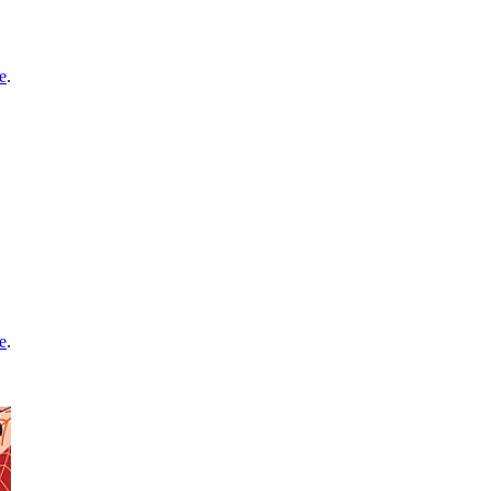
e
.
e
.