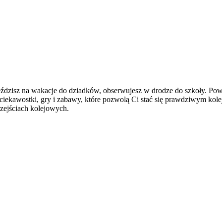
eździsz na wakacje do dziadków, obserwujesz w drodze do szkoły. Powi
z ciekawostki, gry i zabawy, które pozwolą Ci stać się prawdziwym k
rzejściach kolejowych.