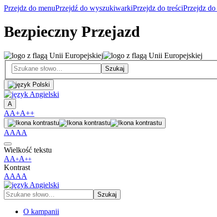
Przejdz do menu
Przejdź do wyszukiwarki
Przejdz do treści
Przejdz do
Bezpieczny Przejazd
A
A
A+
A++
A
A
A
A
Wielkość tekstu
A
A
A
+
++
Kontrast
A
A
A
A
O kampanii