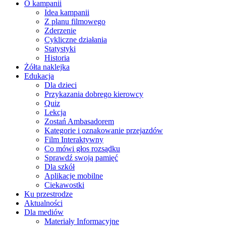
O kampanii
Idea kampanii
Z planu filmowego
Zderzenie
Cykliczne działania
Statystyki
Historia
Żółta naklejka
Edukacja
Dla dzieci
Przykazania dobrego kierowcy
Quiz
Lekcja
Zostań Ambasadorem
Kategorie i oznakowanie przejazdów
Film Interaktywny
Co mówi głos rozsądku
Sprawdź swoją pamięć
Dla szkół
Aplikacje mobilne
Ciekawostki
Ku przestrodze
Aktualności
Dla mediów
Materiały Informacyjne