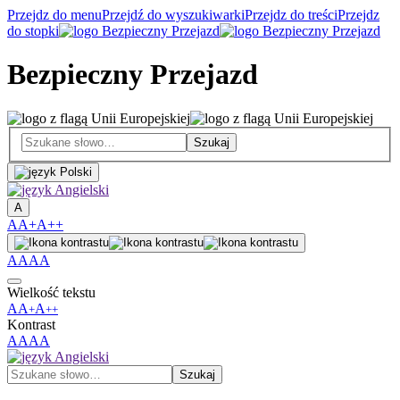
Przejdz do menu
Przejdź do wyszukiwarki
Przejdz do treści
Przejdz
do stopki
Bezpieczny Przejazd
A
A
A+
A++
A
A
A
A
Wielkość tekstu
A
A
A
+
++
Kontrast
A
A
A
A