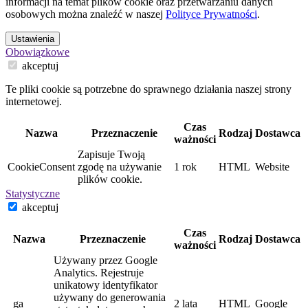
informacji na temat plików cookie oraz przetwarzaniu danych
osobowych można znaleźć w naszej
Polityce Prywatności
.
Ustawienia
Obowiązkowe
akceptuj
Te pliki cookie są potrzebne do sprawnego działania naszej strony
internetowej.
Czas
Nazwa
Przeznaczenie
Rodzaj
Dostawca
ważności
Zapisuje Twoją
CookieConsent
zgodę na używanie
1 rok
HTML
Website
plików cookie.
Statystyczne
akceptuj
Czas
Nazwa
Przeznaczenie
Rodzaj
Dostawca
ważności
Używany przez Google
Analytics. Rejestruje
unikatowy identyfikator
używany do generowania
_ga
2 lata
HTML
Google