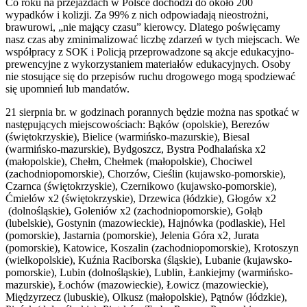
Co roku na przejazdach w Polsce dochodzi do około 200
wypadków i kolizji. Za 99% z nich odpowiadają nieostrożni,
brawurowi, „nie mający czasu” kierowcy. Dlatego poświęcamy
nasz czas aby zminimalizować liczbę zdarzeń w tych miejscach. We
współpracy z SOK i Policją przeprowadzone są akcje edukacyjno-
prewencyjne z wykorzystaniem materiałów edukacyjnych. Osoby
nie stosujące się do przepisów ruchu drogowego mogą spodziewać
się upomnień lub mandatów.
21 sierpnia br. w godzinach porannych będzie można nas spotkać w
następujących miejscowościach: Bąków (opolskie), Berezów
(świętokrzyskie), Bielice (warmińsko-mazurskie), Biesal
(warmińsko-mazurskie), Bydgoszcz, Bystra Podhalańska x2
(małopolskie), Chełm, Chełmek (małopolskie), Chociwel
(zachodniopomorskie), Chorzów, Cieślin (kujawsko-pomorskie),
Czarnca (świętokrzyskie), Czernikowo (kujawsko-pomorskie),
Ćmielów x2 (świętokrzyskie), Drzewica (łódzkie), Głogów x2
(dolnośląskie), Goleniów x2 (zachodniopomorskie), Gołąb
(lubelskie), Gostynin (mazowieckie), Hajnówka (podlaskie), Hel
(pomorskie), Jastarnia (pomorskie), Jelenia Góra x2, Jurata
(pomorskie), Katowice, Koszalin (zachodniopomorskie), Krotoszyn
(wielkopolskie), Kuźnia Raciborska (śląskie), Lubanie (kujawsko-
pomorskie), Lubin (dolnośląskie), Lublin, Łankiejmy (warmińsko-
mazurskie), Łochów (mazowieckie), Łowicz (mazowieckie),
Międzyrzecz (lubuskie), Olkusz (małopolskie), Pątnów (łódzkie),