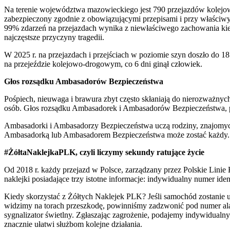
Na terenie województwa mazowieckiego jest 790 przejazdów kolejow
zabezpieczony zgodnie z obowiązującymi przepisami i przy właściw
99% zdarzeń na przejazdach wynika z niewłaściwego zachowania kier
najczęstsze przyczyny tragedii.
W 2025 r. na przejazdach i przejściach w poziomie szyn doszło do 1
na przejeździe kolejowo-drogowym, co 6 dni ginął człowiek.
Głos rozsądku Ambasadorów Bezpieczeństwa
Pośpiech, nieuwaga i brawura zbyt często skłaniają do nierozważnych 
osób. Głos rozsądku Ambasadorek i Ambasadorów Bezpieczeństwa, 
Ambasadorki i Ambasadorzy Bezpieczeństwa uczą rodziny, znajomych
Ambasadorką lub Ambasadorem Bezpieczeństwa może zostać każdy. W
#ŻółtaNaklejkaPLK, czyli liczymy sekundy ratujące życie
Od 2018 r. każdy przejazd w Polsce, zarządzany przez Polskie Linie
naklejki posiadające trzy istotne informacje: indywidualny numer id
Kiedy skorzystać z Żółtych Naklejek PLK? Jeśli samochód zostanie 
widzimy na torach przeszkodę, powinniśmy zadzwonić pod numer al
sygnalizator świetlny. Zgłaszając zagrożenie, podajemy indywidualny
znacznie ułatwi służbom kolejne działania.