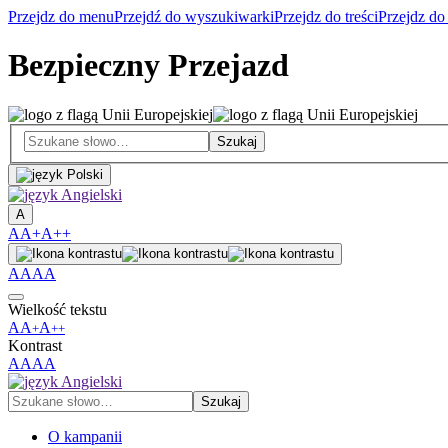
Przejdz do menu
Przejdź do wyszukiwarki
Przejdz do treści
Przejdz do
Bezpieczny Przejazd
A
A
A+
A++
A
A
A
A
Wielkość tekstu
A
A
A
+
++
Kontrast
A
A
A
A
O kampanii