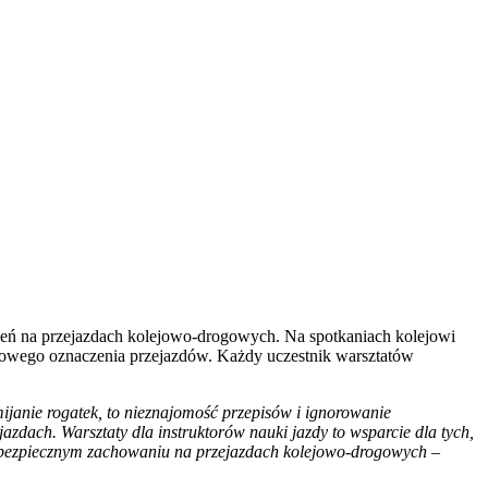
arzeń na przejazdach kolejowo-drogowych. Na spotkaniach kolejowi
tkowego oznaczenia przejazdów. Każdy uczestnik warsztatów
janie rogatek, to nieznajomość przepisów i ignorowanie
dach. Warsztaty dla instruktorów nauki jazdy to wsparcie dla tych,
o bezpiecznym zachowaniu na przejazdach kolejowo-drogowych
–