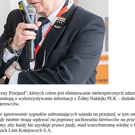
eczny Przejazd”, których celem jest eliminowanie niebezpiecznych zd
pominają o wykorzystywaniu informacji z Żółtej Naklejki PLK – doda
kierowców.
e ignorowanie sygnałów zabraniających wjazdu na przejazd, w tym omi
zdy istotnie mogą wpływać na poprawę zachowania kierowców na przejaz
my, aby każdy kto uzyskuje prawo jazdy, miał wszechstronną wiedzę 
kich Linii Kolejowych S.A.