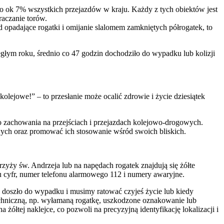
o ok 7% wszystkich przejazdów w kraju. Każdy z tych obiektów jest
aczanie torów.
opadające rogatki i omijanie slalomem zamkniętych półrogatek, to
głym roku, średnio co 47 godzin dochodziło do wypadku lub kolizji
olejowe!” – to przesłanie może ocalić zdrowie i życie dziesiątek
 zachowania na przejściach i przejazdach kolejowo-drogowych.
ch oraz promować ich stosowanie wśród swoich bliskich.
yży św. Andrzeja lub na napędach rogatek znajdują się żółte
iu cyfr, numer telefonu alarmowego 112 i numery awaryjne.
 doszło do wypadku i musimy ratować czyjeś życie lub kiedy
hniczną, np. wyłamaną rogatkę, uszkodzone oznakowanie lub
ółtej naklejce, co pozwoli na precyzyjną identyfikację lokalizacji i