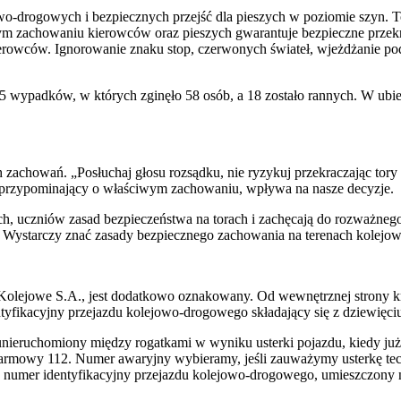
o-drogowych i bezpiecznych przejść dla pieszych w poziomie szyn. T
ym zachowaniu kierowców oraz pieszych gwarantuje bezpieczne przekr
owców. Ignorowanie znaku stop, czerwonych świateł, wjeżdżanie pod 
85 wypadków, w których zginęło 58 osób, a 18 zostało rannych. W ubie
zachowań. „Posłuchaj głosu rozsądku, nie ryzykuj przekraczając tory k
przypominający o właściwym zachowaniu, wpływa na nasze decyzje.
, uczniów zasad bezpieczeństwa na torach i zachęcają do rozważnego
ystarczy znać zasady bezpiecznego zachowania na terenach kolejowy
 Kolejowe S.A., jest dodatkowo oznakowany. Od wewnętrznej strony krz
entyfikacyjny przejazdu kolejowo-drogowego składający się z dziewięc
unieruchomiony między rogatkami w wyniku usterki pojazdu, kiedy już
armowy 112. Numer awaryjny wybieramy, jeśli zauważymy usterkę tec
 numer identyfikacyjny przejazdu kolejowo-drogowego, umieszczony na ż