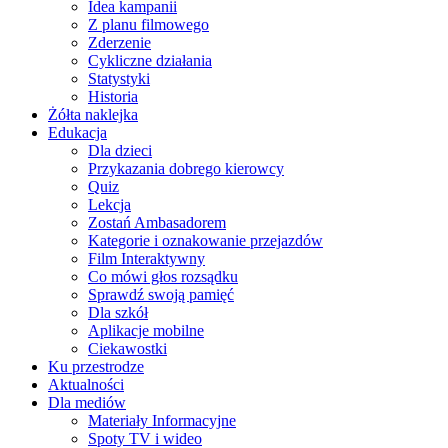
Idea kampanii
Z planu filmowego
Zderzenie
Cykliczne działania
Statystyki
Historia
Żółta naklejka
Edukacja
Dla dzieci
Przykazania dobrego kierowcy
Quiz
Lekcja
Zostań Ambasadorem
Kategorie i oznakowanie przejazdów
Film Interaktywny
Co mówi głos rozsądku
Sprawdź swoją pamięć
Dla szkół
Aplikacje mobilne
Ciekawostki
Ku przestrodze
Aktualności
Dla mediów
Materiały Informacyjne
Spoty TV i wideo