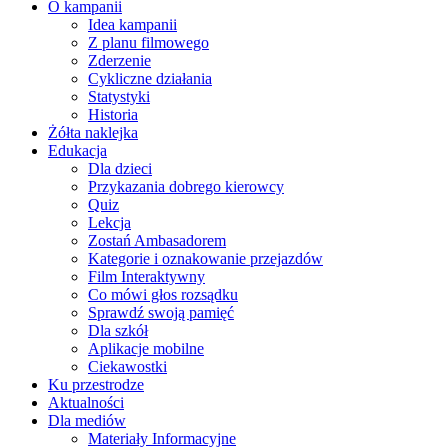
O kampanii
Idea kampanii
Z planu filmowego
Zderzenie
Cykliczne działania
Statystyki
Historia
Żółta naklejka
Edukacja
Dla dzieci
Przykazania dobrego kierowcy
Quiz
Lekcja
Zostań Ambasadorem
Kategorie i oznakowanie przejazdów
Film Interaktywny
Co mówi głos rozsądku
Sprawdź swoją pamięć
Dla szkół
Aplikacje mobilne
Ciekawostki
Ku przestrodze
Aktualności
Dla mediów
Materiały Informacyjne