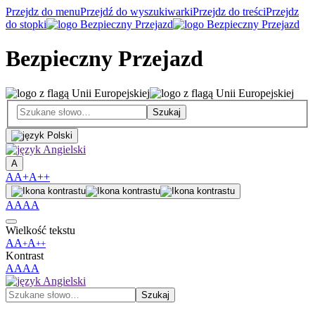
Przejdz do menu
Przejdź do wyszukiwarki
Przejdz do treści
Przejdz
do stopki
Bezpieczny Przejazd
A
A
A+
A++
A
A
A
A
Wielkość tekstu
A
A
A
+
++
Kontrast
A
A
A
A