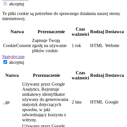
akceptuj
Te pliki cookie są potrzebne do sprawnego działania naszej strony
internetowej.
Czas
Nazwa
Przeznaczenie
Rodzaj
Dostawca
ważności
Zapisuje Twoją
CookieConsent
zgodę na używanie
1 rok
HTML
Website
plików cookie.
Statystyczne
akceptuj
Czas
Nazwa
Przeznaczenie
Rodzaj
Dostawca
ważności
Używany przez Google
Analytics. Rejestruje
unikatowy identyfikator
używany do generowania
_ga
2 lata
HTML
Google
statystyk dotyczących
sposobu, w jaki
odwiedzający korzysta z
witryny.
Używany przez Google