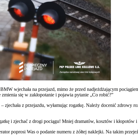
 BMW wjechała na przejazd, mimo że przed nadjeżdżającym pociągiem o
 zmienia się w zakłopotanie i pojawia pytanie „Co robić?”
 – zjechała z przejazdu, wyłamując rogatkę. Należy docenić zdrowy rozs
atkę i zjechać z drogi pociągu! Mniej dramatów, kosztów i kłopotów 
rator poprosi Was o podanie numeru z żółtej naklejki. Na takim przej