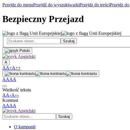
Przejdz do menu
Przejdź do wyszukiwarki
Przejdz do treści
Przejdz do
Bezpieczny Przejazd
A
A
A+
A++
A
A
A
A
Wielkość tekstu
A
A
A
+
++
Kontrast
A
A
A
A
O kampanii