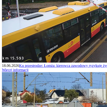
18.06.2026
Ku przestrodze: Łomża: kierowca zawodowy ryzykuje życ
Więcej informacji