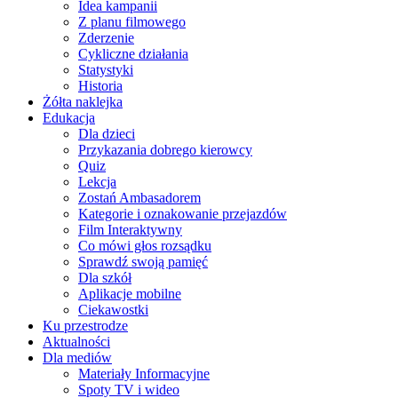
Idea kampanii
Z planu filmowego
Zderzenie
Cykliczne działania
Statystyki
Historia
Żółta naklejka
Edukacja
Dla dzieci
Przykazania dobrego kierowcy
Quiz
Lekcja
Zostań Ambasadorem
Kategorie i oznakowanie przejazdów
Film Interaktywny
Co mówi głos rozsądku
Sprawdź swoją pamięć
Dla szkół
Aplikacje mobilne
Ciekawostki
Ku przestrodze
Aktualności
Dla mediów
Materiały Informacyjne
Spoty TV i wideo