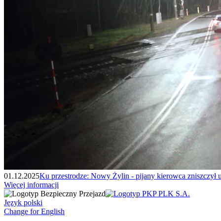
01.12.2025
Ku przestrodze: Nowy Żylin - pijany kierowca zniszczył ur
Więcej informacji
Język polski
Change for English