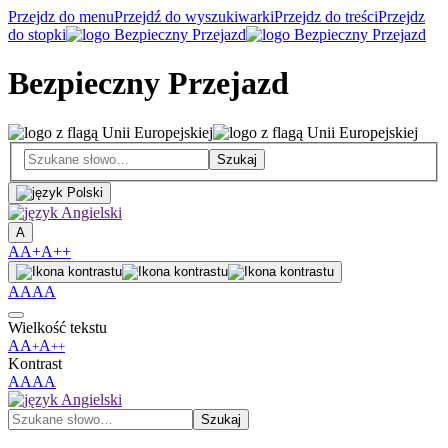
Przejdz do menu
Przejdź do wyszukiwarki
Przejdz do treści
Przejdz
do stopki
Bezpieczny Przejazd
A
A
A+
A++
A
A
A
A
Wielkość tekstu
A
A
A
+
++
Kontrast
A
A
A
A