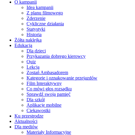
O kampanii
Idea kampanii
Z planu filmowego
Zderzenie
Cykliczne działania
Statystyki
Historia
Żółta naklejka
Edukacja
Dla dzieci
Przykazania dobrego kierowcy
Quiz
Lekcja
Zostań Ambasadorem
Kategorie i oznakowanie przejazdów
Film Interaktywny
Co mówi głos rozsądku
Sprawdź swoją pamięć
Dla szkół
Aplikacje mobilne
Ciekawostki
Ku przestrodze
Aktualności
Dla mediów
Materiały Informacyjne