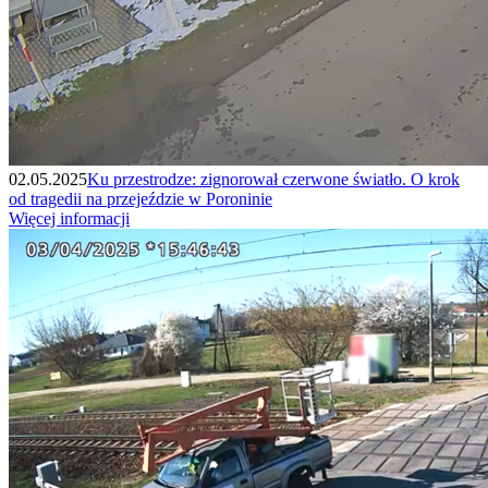
02.05.2025
Ku przestrodze: zignorował czerwone światło. O krok
od tragedii na przejeździe w Poroninie
Więcej informacji