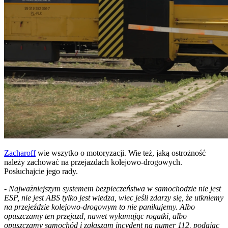
Zacharoff
wie wszytko o motoryzacji. Wie też, jaką ostrożność
należy zachować na przejazdach kolejowo-drogowych.
Posłuchajcie jego rady.
-
Najważniejszym systemem bezpieczeństwa w samochodzie nie jest
ESP, nie jest ABS tylko jest wiedza, wiec jeśli zdarzy się, że utkniemy
na przejeździe kolejowo-drogowym to nie panikujemy. Albo
opuszczamy ten przejazd, nawet wyłamując rogatki, albo
opuszczamy samochód i zgłaszam incydent na numer 112, podając