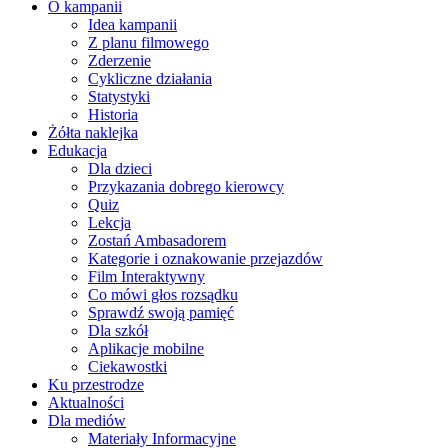
O kampanii
Idea kampanii
Z planu filmowego
Zderzenie
Cykliczne działania
Statystyki
Historia
Żółta naklejka
Edukacja
Dla dzieci
Przykazania dobrego kierowcy
Quiz
Lekcja
Zostań Ambasadorem
Kategorie i oznakowanie przejazdów
Film Interaktywny
Co mówi głos rozsądku
Sprawdź swoją pamięć
Dla szkół
Aplikacje mobilne
Ciekawostki
Ku przestrodze
Aktualności
Dla mediów
Materiały Informacyjne