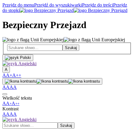
Przejdz do menu
Przejdź do wyszukiwarki
Przejdz do treści
Przejdz
do stopki
Bezpieczny Przejazd
A
A
A+
A++
A
A
A
A
Wielkość tekstu
A
A
A
+
++
Kontrast
A
A
A
A