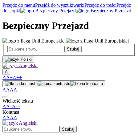
Przejdz do menu
Przejdź do wyszukiwarki
Przejdz do treści
Przejdz
do stopki
Bezpieczny Przejazd
A
A
A+
A++
A
A
A
A
Wielkość tekstu
A
A
A
+
++
Kontrast
A
A
A
A