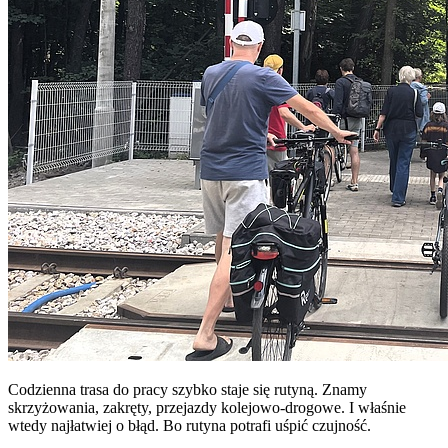
Codzienna trasa do pracy szybko staje się rutyną. Znamy
skrzyżowania, zakręty, przejazdy kolejowo-drogowe. I właśnie
wtedy najłatwiej o błąd. Bo rutyna potrafi uśpić czujność.