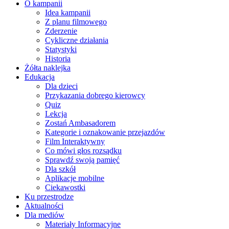
O kampanii
Idea kampanii
Z planu filmowego
Zderzenie
Cykliczne działania
Statystyki
Historia
Żółta naklejka
Edukacja
Dla dzieci
Przykazania dobrego kierowcy
Quiz
Lekcja
Zostań Ambasadorem
Kategorie i oznakowanie przejazdów
Film Interaktywny
Co mówi głos rozsądku
Sprawdź swoją pamięć
Dla szkół
Aplikacje mobilne
Ciekawostki
Ku przestrodze
Aktualności
Dla mediów
Materiały Informacyjne