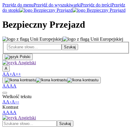
Przejdz do menu
Przejdź do wyszukiwarki
Przejdz do treści
Przejdz
do stopki
Bezpieczny Przejazd
A
A
A+
A++
A
A
A
A
Wielkość tekstu
A
A
A
+
++
Kontrast
A
A
A
A