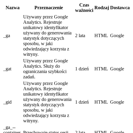
Czas
Nazwa
Przeznaczenie
Rodzaj
Dostawca
ważności
Używany przez Google
Analytics. Rejestruje
unikatowy identyfikator
używany do generowania
_ga
2 lata
HTML
Google
statystyk dotyczących
sposobu, w jaki
odwiedzający korzysta z
witryny.
Używany przez Google
Analytics. Służy do
_gat
1 dzień
HTML
Google
ograniczania szybkości
zadań.
Używany przez Google
Analytics. Rejestruje
unikatowy identyfikator
używany do generowania
_gid
1 dzień
HTML
Google
statystyk dotyczących
sposobu, w jaki
odwiedzający korzysta z
witryny.
_ga_--
container-
Przechowuje status sesji.
2 lata
HTML
Google