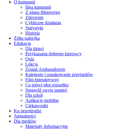
O kampanii
Idea kampanii
Z planu filmowego
Zderzenie
Cykliczne działania
Statystyki
Historia
Żółta naklejka
Edukacja
Dla dzieci
Przykazania dobrego kierowcy
Quiz
Lekcja
Zostań Ambasadorem
Kategorie i oznakowanie przejazdów
Film Interaktywny
Co mówi głos rozsądku
Sprawdź swoją pamięć
Dla szkół
Aplikacje mobilne
Ciekawostki
Ku przestrodze
Aktualności
Dla mediów
Materiały Informacyjne