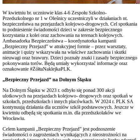
W kwietniu br. uczniowie klas 4-6 Zespołu Szkolno-
Przedszkolnego nr 1 w Oleśnicy uczestniczyli w działaniach nt.
bezpieczeństwa na przejazdach kolejowo-drogowych. Cel spotkania
to podniesienie świadomości dzieci w zakresie bezpiecznego
korzystania z kolei oraz zachowania na terenach kolejowych.
Ambasadorka Bezpieczeństwa – koordynatorka kampanii
„Bezpieczny Przejazd” w atrakcyjnej formie – przez warsztaty,
animacje i quizy wskazywała na właściwe zachowania i skutki
nieuwagi oraz brawury. Dzieci poznały znaki i zasady bezpiecznego
pokonywania torów. Będą umiały wykorzystać informacje oraz
oznakowanie #ŻółtaNaklejkaPLK.
„Bezpieczny Przejazd” na Dolnym Śląsku
Na Dolnym Śląsku w 2023 r. odbyło się ponad 300 akcji
ulotkowych na przejazdach kolejowo- drogowych oraz spotkań w
szkołach, przedszkolach i innych placówkach. W 2024 r. PLK SA
kontynuują działania dla uczniów szkół podstawowych. Jeszcze w
kwietniu odbędą się spotkania m.in. dla przedszkolaków we
Wrocławiu.
Celem kampanii „Bezpieczny Przejazd” jest podnoszenie
świadomości o zagrożeniach wynikających z nieostrożności na