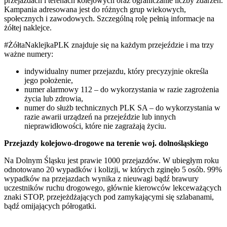
przejazdach i terenach kolejowych oraz ograniczanie liczby zdarzeń.
Kampania adresowana jest do różnych grup wiekowych,
społecznych i zawodowych. Szczególną rolę pełnią informacje na
żółtej naklejce.
#ŻółtaNaklejkaPLK znajduje się na każdym przejeździe i ma trzy
ważne numery:
indywidualny numer przejazdu, który precyzyjnie określa
jego położenie,
numer alarmowy 112 – do wykorzystania w razie zagrożenia
życia lub zdrowia,
numer do służb technicznych PLK SA – do wykorzystania w
razie awarii urządzeń na przejeździe lub innych
nieprawidłowości, które nie zagrażają życiu.
Przejazdy kolejowo-drogowe na terenie woj. dolnośląskiego
Na Dolnym Śląsku jest prawie 1000 przejazdów. W ubiegłym roku
odnotowano 20 wypadków i kolizji, w których zginęło 5 osób. 99%
wypadków na przejazdach wynika z nieuwagi bądź brawury
uczestników ruchu drogowego, głównie kierowców lekceważących
znaki STOP, przejeżdżających pod zamykającymi się szlabanami,
bądź omijających półrogatki.