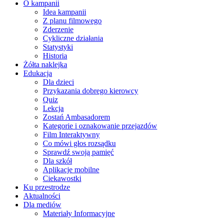
O kampanii
Idea kampanii
Z planu filmowego
Zderzenie
Cykliczne działania
Statystyki
Historia
Żółta naklejka
Edukacja
Dla dzieci
Przykazania dobrego kierowcy
Quiz
Lekcja
Zostań Ambasadorem
Kategorie i oznakowanie przejazdów
Film Interaktywny
Co mówi głos rozsądku
Sprawdź swoją pamięć
Dla szkół
Aplikacje mobilne
Ciekawostki
Ku przestrodze
Aktualności
Dla mediów
Materiały Informacyjne