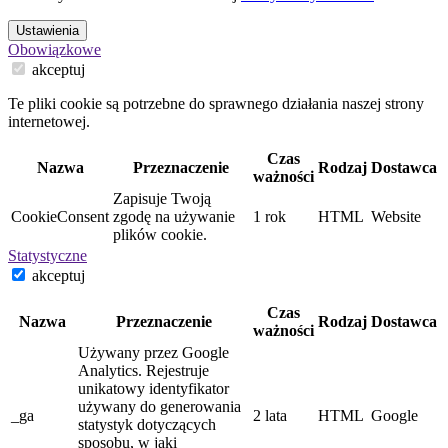
Ustawienia
Obowiązkowe
akceptuj
Te pliki cookie są potrzebne do sprawnego działania naszej strony
internetowej.
Czas
Nazwa
Przeznaczenie
Rodzaj
Dostawca
ważności
Zapisuje Twoją
CookieConsent
zgodę na używanie
1 rok
HTML
Website
plików cookie.
Statystyczne
akceptuj
Czas
Nazwa
Przeznaczenie
Rodzaj
Dostawca
ważności
Używany przez Google
Analytics. Rejestruje
unikatowy identyfikator
używany do generowania
_ga
2 lata
HTML
Google
statystyk dotyczących
sposobu, w jaki