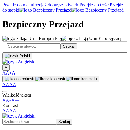
Przejdz do menu
Przejdź do wyszukiwarki
Przejdz do treści
Przejdz
do stopki
Bezpieczny Przejazd
A
A
A+
A++
A
A
A
A
Wielkość tekstu
A
A
A
+
++
Kontrast
A
A
A
A