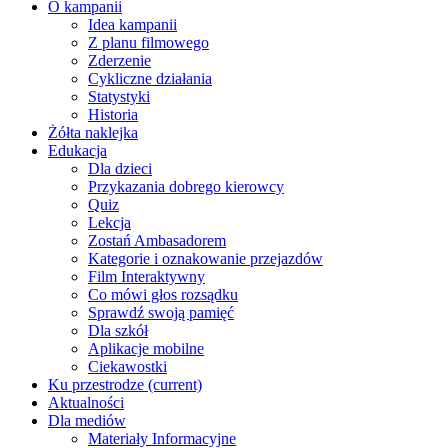
O kampanii
Idea kampanii
Z planu filmowego
Zderzenie
Cykliczne działania
Statystyki
Historia
Żółta naklejka
Edukacja
Dla dzieci
Przykazania dobrego kierowcy
Quiz
Lekcja
Zostań Ambasadorem
Kategorie i oznakowanie przejazdów
Film Interaktywny
Co mówi głos rozsądku
Sprawdź swoją pamięć
Dla szkół
Aplikacje mobilne
Ciekawostki
Ku przestrodze
(current)
Aktualności
Dla mediów
Materiały Informacyjne