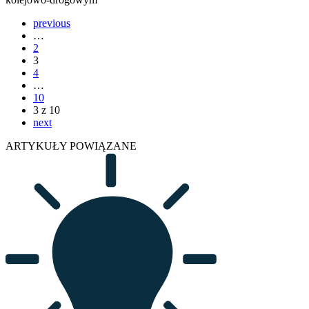
previous
…
2
3
4
…
10
3 z 10
next
ARTYKUŁY POWIĄZANE