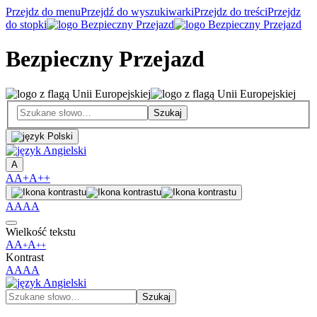
Przejdz do menu
Przejdź do wyszukiwarki
Przejdz do treści
Przejdz
do stopki
Bezpieczny Przejazd
A
A
A+
A++
A
A
A
A
Wielkość tekstu
A
A
A
+
++
Kontrast
A
A
A
A