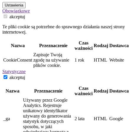
Ustawienia
Obowiązkowe
akceptuj
Te pliki cookie są potrzebne do sprawnego działania naszej strony
internetowej.
Czas
Nazwa
Przeznaczenie
Rodzaj
Dostawca
ważności
Zapisuje Twoją
CookieConsent
zgodę na używanie
1 rok
HTML
Website
plików cookie.
Statystyczne
akceptuj
Czas
Nazwa
Przeznaczenie
Rodzaj
Dostawca
ważności
Używany przez Google
Analytics. Rejestruje
unikatowy identyfikator
używany do generowania
_ga
2 lata
HTML
Google
statystyk dotyczących
sposobu, w jaki
odwiedzający korzysta z