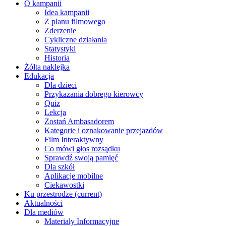
O kampanii
Idea kampanii
Z planu filmowego
Zderzenie
Cykliczne działania
Statystyki
Historia
Żółta naklejka
Edukacja
Dla dzieci
Przykazania dobrego kierowcy
Quiz
Lekcja
Zostań Ambasadorem
Kategorie i oznakowanie przejazdów
Film Interaktywny
Co mówi głos rozsądku
Sprawdź swoją pamięć
Dla szkół
Aplikacje mobilne
Ciekawostki
Ku przestrodze
(current)
Aktualności
Dla mediów
Materiały Informacyjne