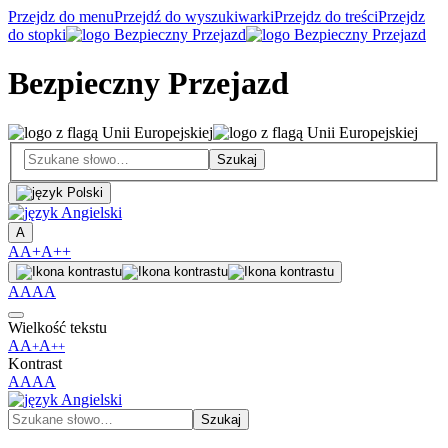
Przejdz do menu
Przejdź do wyszukiwarki
Przejdz do treści
Przejdz
do stopki
Bezpieczny Przejazd
A
A
A+
A++
A
A
A
A
Wielkość tekstu
A
A
A
+
++
Kontrast
A
A
A
A