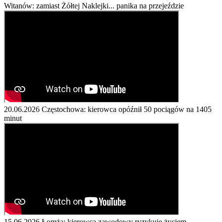
Witanów: zamiast Żółtej Naklejki... panika na przejeździe
20.06.2026
Częstochowa: kierowca opóźnił 50 pociągów na 1405
minut
15.06.2026
Łomża: kierowca zawodowy ryzykuje życiem