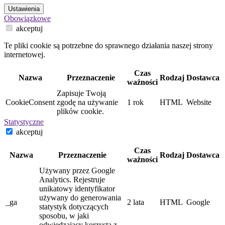
Ustawienia
Obowiązkowe
akceptuj
Te pliki cookie są potrzebne do sprawnego działania naszej strony
internetowej.
Czas
Nazwa
Przeznaczenie
Rodzaj
Dostawca
ważności
Zapisuje Twoją
CookieConsent
zgodę na używanie
1 rok
HTML
Website
plików cookie.
Statystyczne
akceptuj
Czas
Nazwa
Przeznaczenie
Rodzaj
Dostawca
ważności
Używany przez Google
Analytics. Rejestruje
unikatowy identyfikator
używany do generowania
_ga
2 lata
HTML
Google
statystyk dotyczących
sposobu, w jaki
odwiedzający korzysta z