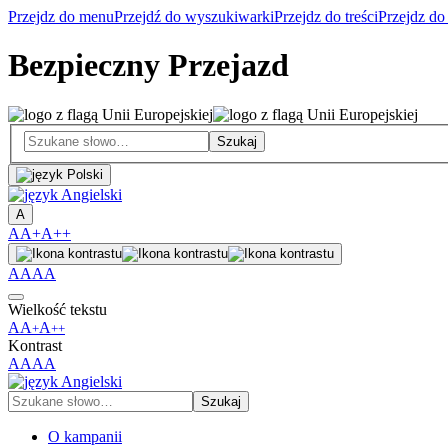
Przejdz do menu
Przejdź do wyszukiwarki
Przejdz do treści
Przejdz do
Bezpieczny Przejazd
A
A
A+
A++
A
A
A
A
Wielkość tekstu
A
A
A
+
++
Kontrast
A
A
A
A
O kampanii