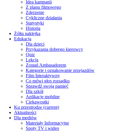
Idea kampanii
Z planu filmowego
Zderzenie
Cykliczne działania
Statystyki
Historia
Żółta naklejka
Edukacja
Dla dzieci
Przykazania dobrego kierowcy
Quiz
Lekcja
Zostań Ambasadorem
Kategorie i oznakowanie przejazdów
Film Interaktywny
Co mówi głos rozsądku
Sprawdź swoją pamięć
Dla szkół
Aplikacje mobilne
Ciekawostki
Ku przestrodze
(current)
Aktualności
Dla mediów
Materiały Informacyjne
Spoty TV i wideo