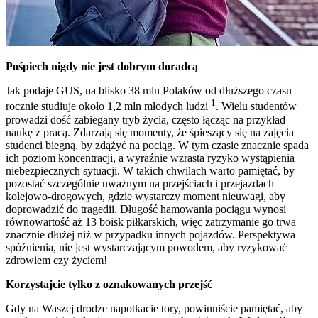
Pośpiech nigdy nie jest dobrym doradcą
Jak podaje GUS, na blisko 38 mln Polaków od dłuższego czasu
1
rocznie studiuje około 1,2 mln młodych ludzi
. Wielu studentów
prowadzi dość zabiegany tryb życia, często łącząc na przykład
naukę z pracą. Zdarzają się momenty, że śpieszący się na zajęcia
studenci biegną, by zdążyć na pociąg. W tym czasie znacznie spada
ich poziom koncentracji, a wyraźnie wzrasta ryzyko wystąpienia
niebezpiecznych sytuacji. W takich chwilach warto pamiętać, by
pozostać szczególnie uważnym na przejściach i przejazdach
kolejowo-drogowych, gdzie wystarczy moment nieuwagi, aby
doprowadzić do tragedii. Długość hamowania pociągu wynosi
równowartość aż 13 boisk piłkarskich, więc zatrzymanie go trwa
znacznie dłużej niż w przypadku innych pojazdów. Perspektywa
spóźnienia, nie jest wystarczającym powodem, aby ryzykować
zdrowiem czy życiem!
Korzystajcie tylko z oznakowanych przejść
Gdy na Waszej drodze napotkacie tory, powinniście pamiętać, aby