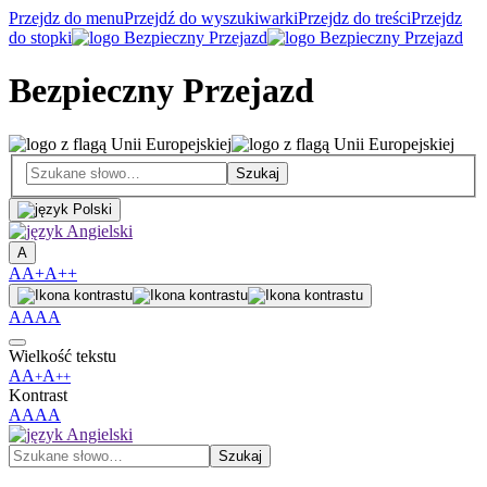
Przejdz do menu
Przejdź do wyszukiwarki
Przejdz do treści
Przejdz
do stopki
Bezpieczny Przejazd
A
A
A+
A++
A
A
A
A
Wielkość tekstu
A
A
A
+
++
Kontrast
A
A
A
A