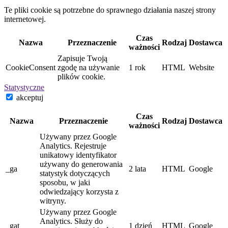
Te pliki cookie są potrzebne do sprawnego działania naszej strony
internetowej.
Czas
Nazwa
Przeznaczenie
Rodzaj
Dostawca
ważności
Zapisuje Twoją
CookieConsent
zgodę na używanie
1 rok
HTML
Website
plików cookie.
Statystyczne
akceptuj
Czas
Nazwa
Przeznaczenie
Rodzaj
Dostawca
ważności
Używany przez Google
Analytics. Rejestruje
unikatowy identyfikator
używany do generowania
_ga
2 lata
HTML
Google
statystyk dotyczących
sposobu, w jaki
odwiedzający korzysta z
witryny.
Używany przez Google
Analytics. Służy do
_gat
1 dzień
HTML
Google