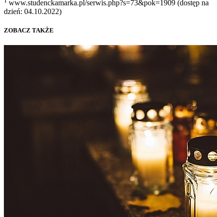
1
www.studenckamarka.pl/serwis.php?s=73&pok=1909 (dostęp na
dzień: 04.10.2022)
ZOBACZ TAKŻE