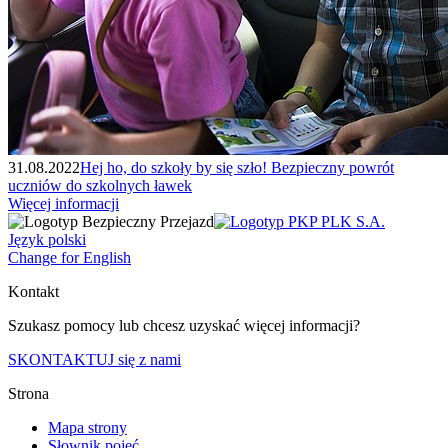
31.08.2022
Hej ho, do szkoły by się szło! Bezpieczny powrót
uczniów do szkolnych ławek
Więcej informacji
Język polski
Change for English
Kontakt
Szukasz pomocy lub chcesz uzyskać więcej informacji?
SKONTAKTUJ się z nami
Strona
Mapa strony
Słownik pojęć