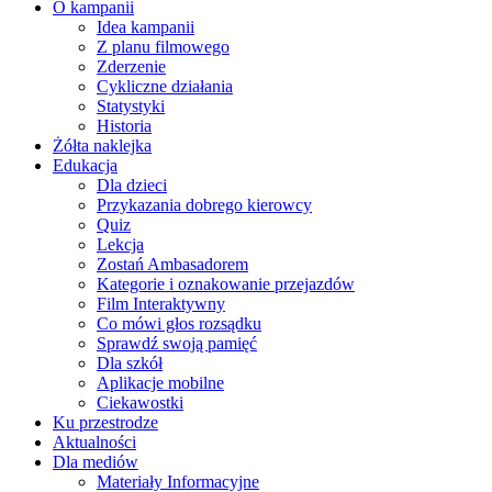
O kampanii
Idea kampanii
Z planu filmowego
Zderzenie
Cykliczne działania
Statystyki
Historia
Żółta naklejka
Edukacja
Dla dzieci
Przykazania dobrego kierowcy
Quiz
Lekcja
Zostań Ambasadorem
Kategorie i oznakowanie przejazdów
Film Interaktywny
Co mówi głos rozsądku
Sprawdź swoją pamięć
Dla szkół
Aplikacje mobilne
Ciekawostki
Ku przestrodze
Aktualności
Dla mediów
Materiały Informacyjne