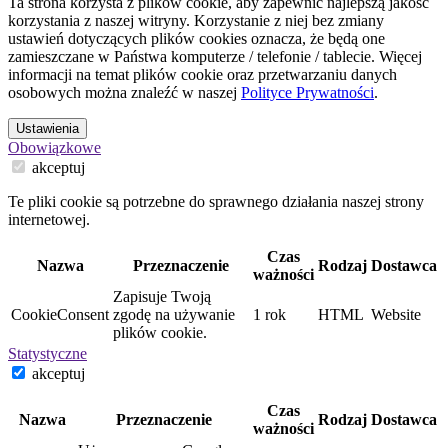
Ta strona korzysta z plików cookie, aby zapewnić najlepszą jakość
korzystania z naszej witryny. Korzystanie z niej bez zmiany
ustawień dotyczących plików cookies oznacza, że będą one
zamieszczane w Państwa komputerze / telefonie / tablecie. Więcej
informacji na temat plików cookie oraz przetwarzaniu danych
osobowych można znaleźć w naszej
Polityce Prywatności
.
Ustawienia
Obowiązkowe
akceptuj
Te pliki cookie są potrzebne do sprawnego działania naszej strony
internetowej.
Czas
Nazwa
Przeznaczenie
Rodzaj
Dostawca
ważności
Zapisuje Twoją
CookieConsent
zgodę na używanie
1 rok
HTML
Website
plików cookie.
Statystyczne
akceptuj
Czas
Nazwa
Przeznaczenie
Rodzaj
Dostawca
ważności