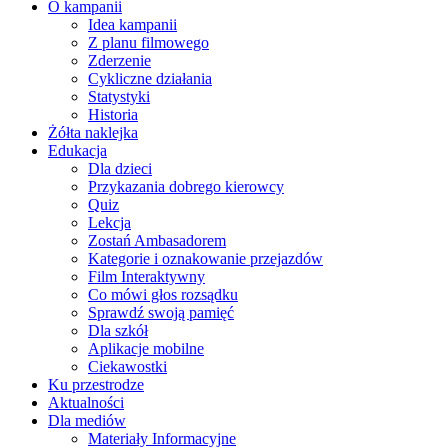
O kampanii
Idea kampanii
Z planu filmowego
Zderzenie
Cykliczne działania
Statystyki
Historia
Żółta naklejka
Edukacja
Dla dzieci
Przykazania dobrego kierowcy
Quiz
Lekcja
Zostań Ambasadorem
Kategorie i oznakowanie przejazdów
Film Interaktywny
Co mówi głos rozsądku
Sprawdź swoją pamięć
Dla szkół
Aplikacje mobilne
Ciekawostki
Ku przestrodze
Aktualności
Dla mediów
Materiały Informacyjne