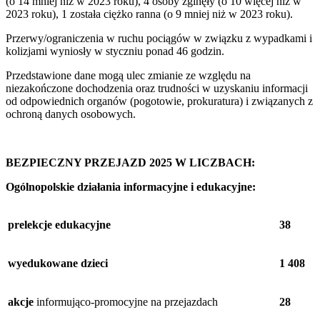
(o 14 mniej niż w 2023 roku), 4 osoby zginęły (o 10 więcej niż w
2023 roku), 1 została ciężko ranna (o 9 mniej niż w 2023 roku).
Przerwy/ograniczenia w ruchu pociągów w związku z wypadkami i
kolizjami wyniosły w styczniu ponad 46 godzin.
Przedstawione dane mogą ulec zmianie ze względu na
niezakończone dochodzenia oraz trudności w uzyskaniu informacji
od odpowiednich organów (pogotowie, prokuratura) i związanych z
ochroną danych osobowych.
BEZPIECZNY PRZEJAZD 2025 W LICZBACH:
Ogólnopolskie działania informacyjne i edukacyjne:
prelekcje edukacyjne
38
wyedukowane dzieci
1 408
akcje
informująco-promocyjne na przejazdach
28