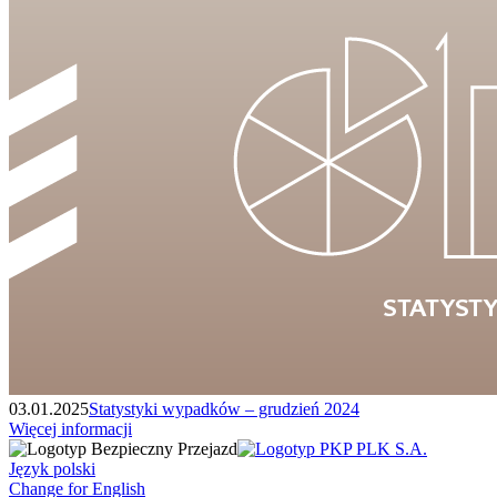
03.01.2025
Statystyki wypadków – grudzień 2024
Więcej informacji
Język polski
Change for English