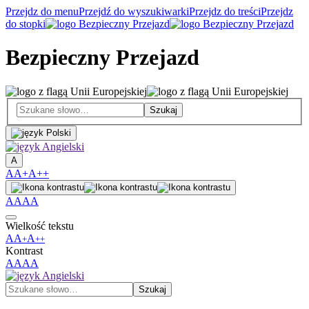
Przejdz do menu
Przejdź do wyszukiwarki
Przejdz do treści
Przejdz
do stopki
Bezpieczny Przejazd
A
A
A+
A++
A
A
A
A
Wielkość tekstu
A
A
A
+
++
Kontrast
A
A
A
A