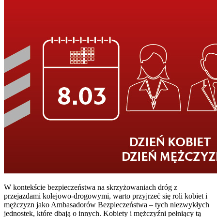
W kontekście bezpieczeństwa na skrzyżowaniach dróg z
przejazdami kolejowo-drogowymi, warto przyjrzeć się roli kobiet i
mężczyzn jako Ambasadorów Bezpieczeństwa – tych niezwykłych
jednostek, które dbają o innych. Kobiety i mężczyźni pełniący tą