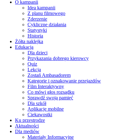
O kampanii
Idea kampanii
Z planu filmowego
Zderzenie
Cykliczne działania
Statystyki
Historia
Żółta naklejka
Edukacja
Dla dzieci
Przykazania dobrego kierowcy
Quiz
Lekcja
Zostań Ambasadorem
Kategorie i oznakowanie przejazdów
Film Interaktywny
Co mówi głos rozsądku
Sprawdź swoją pamięć
Dla szkół
Aplikacje mobilne
Ciekawostki
Ku przestrodze
Aktualności
Dla mediów
Materiały Informacyjne