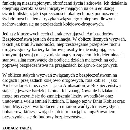
funkcję są niezastąpionymi obrońcami życia i zdrowia. Ich działania
obejmują szeroki zakres inicjatyw mających na celu edukację
swoich bliskich, jak i społeczności lokalnych oraz podnoszenie
świadomości na temat ryzyka związanego z nieprawidłowym
zachowaniem się na przejazdach kolejowo-drogowych.
Jedną z kluczowych cech charakteryzujących Ambasadorów
Bezpieczeństwa jest ich determinacja. W obliczu licznych wyzwań,
takich jak brak świadomości, nieprzestrzeganie przepisów ruchu
drogowego czy bariery kulturowe, osoby te nie ustępują, lecz
kontynuują swoją misję z niesłabnącym zapałem. Ich determinacja
stanowi silną motywację do podjęcia działań mających na celu
poprawę bezpieczeństwa na przejazdach kolejowo-drogowych.
W obliczu stałych wyzwań związanych z bezpieczeństwem na
drogach i przejazdach kolejowo-drogowych, rola kobiet – jako
Ambasadorek i mężczyzn – jako Ambasadorów Bezpieczeństwa
staje się jeszcze bardziej istotna. Ich zaangażowanie i działania
mogą przyczynić się do zmniejszenia liczby wypadków oraz
uratowania wielu istnień ludzkich. Dlatego też w Dniu Kobiet oraz
Dniu Mężczyzn warto docenić i uhonorować tych niezwykłych
bohaterów, którzy swoją siłą, determinacją i zaangażowaniem
przyczyniają się do budowy bezpieczeństwa.
ZOBACZ TAKŻE