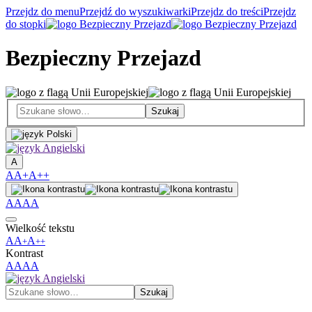
Przejdz do menu
Przejdź do wyszukiwarki
Przejdz do treści
Przejdz
do stopki
Bezpieczny Przejazd
A
A
A+
A++
A
A
A
A
Wielkość tekstu
A
A
A
+
++
Kontrast
A
A
A
A