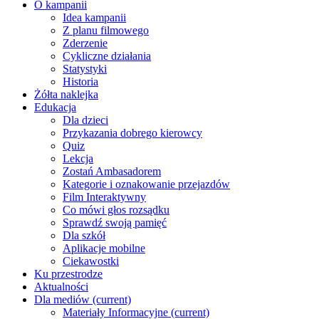
O kampanii
Idea kampanii
Z planu filmowego
Zderzenie
Cykliczne działania
Statystyki
Historia
Żółta naklejka
Edukacja
Dla dzieci
Przykazania dobrego kierowcy
Quiz
Lekcja
Zostań Ambasadorem
Kategorie i oznakowanie przejazdów
Film Interaktywny
Co mówi głos rozsądku
Sprawdź swoją pamięć
Dla szkół
Aplikacje mobilne
Ciekawostki
Ku przestrodze
Aktualności
Dla mediów
(current)
Materiały Informacyjne
(current)