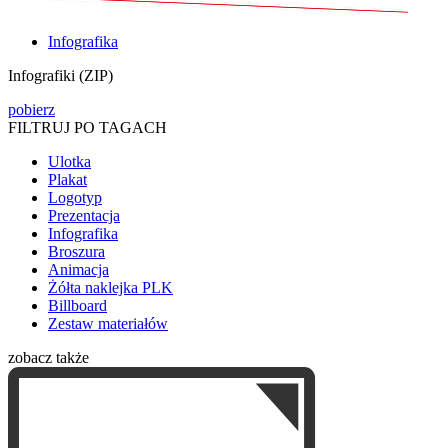
Infografika
Infografiki (ZIP)
pobierz
FILTRUJ PO TAGACH
Ulotka
Plakat
Logotyp
Prezentacja
Infografika
Broszura
Animacja
Żółta naklejka PLK
Billboard
Zestaw materiałów
zobacz także