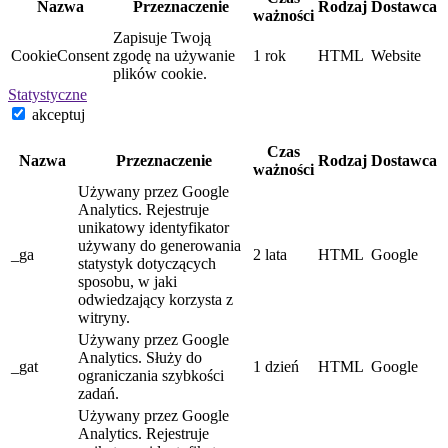
Nazwa
Przeznaczenie
Rodzaj
Dostawca
ważności
Zapisuje Twoją
CookieConsent
zgodę na używanie
1 rok
HTML
Website
plików cookie.
Statystyczne
akceptuj
Czas
Nazwa
Przeznaczenie
Rodzaj
Dostawca
ważności
Używany przez Google
Analytics. Rejestruje
unikatowy identyfikator
używany do generowania
_ga
2 lata
HTML
Google
statystyk dotyczących
sposobu, w jaki
odwiedzający korzysta z
witryny.
Używany przez Google
Analytics. Służy do
_gat
1 dzień
HTML
Google
ograniczania szybkości
zadań.
Używany przez Google
Analytics. Rejestruje