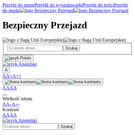
Przejdz do menu
Przejdź do wyszukiwarki
Przejdz do treści
Przejdz
do stopki
Bezpieczny Przejazd
A
A
A+
A++
A
A
A
A
Wielkość tekstu
A
A
A
+
++
Kontrast
A
A
A
A