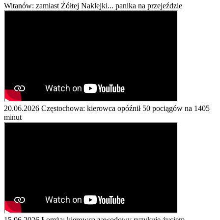
Witanów: zamiast Żółtej Naklejki... panika na przejeździe
20.06.2026
Częstochowa: kierowca opóźnił 50 pociągów na 1405
minut
15.06.2026
Łomża: kierowca zawodowy ryzykuje życiem