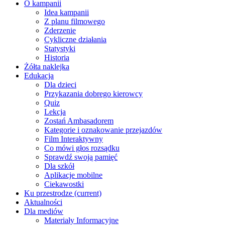
O kampanii
Idea kampanii
Z planu filmowego
Zderzenie
Cykliczne działania
Statystyki
Historia
Żółta naklejka
Edukacja
Dla dzieci
Przykazania dobrego kierowcy
Quiz
Lekcja
Zostań Ambasadorem
Kategorie i oznakowanie przejazdów
Film Interaktywny
Co mówi głos rozsądku
Sprawdź swoją pamięć
Dla szkół
Aplikacje mobilne
Ciekawostki
Ku przestrodze
(current)
Aktualności
Dla mediów
Materiały Informacyjne