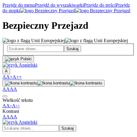
Przejdz do menu
Przejdź do wyszukiwarki
Przejdz do treści
Przejdz
do stopki
Bezpieczny Przejazd
A
A
A+
A++
A
A
A
A
Wielkość tekstu
A
A
A
+
++
Kontrast
A
A
A
A