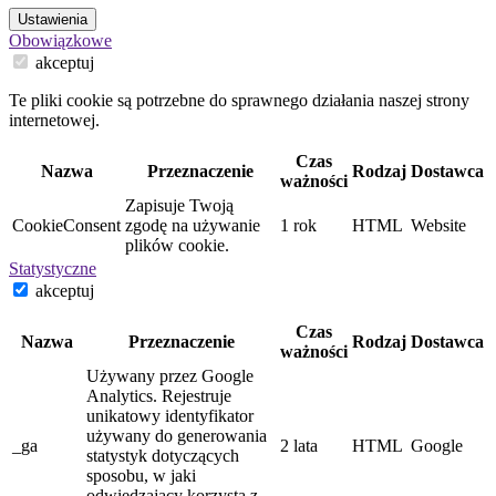
Ustawienia
Obowiązkowe
akceptuj
Te pliki cookie są potrzebne do sprawnego działania naszej strony
internetowej.
Czas
Nazwa
Przeznaczenie
Rodzaj
Dostawca
ważności
Zapisuje Twoją
CookieConsent
zgodę na używanie
1 rok
HTML
Website
plików cookie.
Statystyczne
akceptuj
Czas
Nazwa
Przeznaczenie
Rodzaj
Dostawca
ważności
Używany przez Google
Analytics. Rejestruje
unikatowy identyfikator
używany do generowania
_ga
2 lata
HTML
Google
statystyk dotyczących
sposobu, w jaki
odwiedzający korzysta z