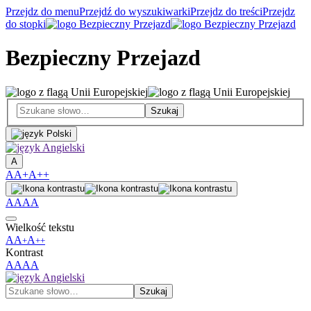
Przejdz do menu
Przejdź do wyszukiwarki
Przejdz do treści
Przejdz
do stopki
Bezpieczny Przejazd
A
A
A+
A++
A
A
A
A
Wielkość tekstu
A
A
A
+
++
Kontrast
A
A
A
A