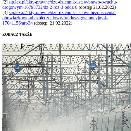
[2]
sip.lex.pl/akty-prawne/dzu-dziennik-ustaw/prawo-o-ruchu-
drogowym-16798732/dz-2-roz-3-oddz-8
(dostęp 21.02.2022)
[3]
sip.lex.pl/akty-prawne/dzu-dziennik-ustaw/ubezpieczenia-
obowiazkowe-ubezpieczeniowy-fundusz-gwarancyjny-i-
17041156/art-34
(dostęp: 21.02.2022)
ZOBACZ TAKŻE