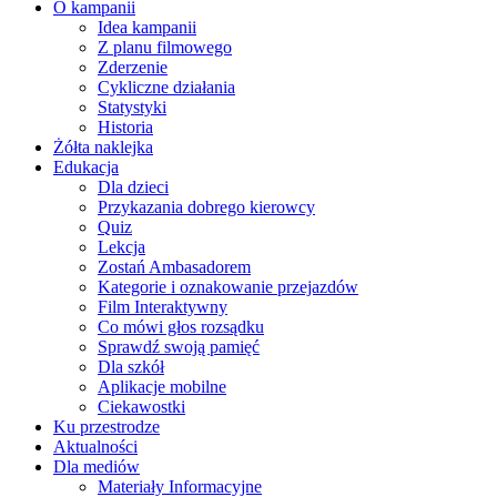
O kampanii
Idea kampanii
Z planu filmowego
Zderzenie
Cykliczne działania
Statystyki
Historia
Żółta naklejka
Edukacja
Dla dzieci
Przykazania dobrego kierowcy
Quiz
Lekcja
Zostań Ambasadorem
Kategorie i oznakowanie przejazdów
Film Interaktywny
Co mówi głos rozsądku
Sprawdź swoją pamięć
Dla szkół
Aplikacje mobilne
Ciekawostki
Ku przestrodze
Aktualności
Dla mediów
Materiały Informacyjne