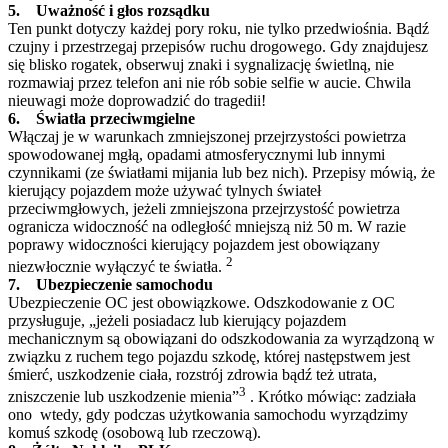
5. Uważność i głos rozsądku
Ten punkt dotyczy każdej pory roku, nie tylko przedwiośnia. Bądź
czujny i przestrzegaj przepisów ruchu drogowego. Gdy znajdujesz
się blisko rogatek, obserwuj znaki i sygnalizację świetlną, nie
rozmawiaj przez telefon ani nie rób sobie selfie w aucie. Chwila
nieuwagi może doprowadzić do tragedii!
6. Światła przeciwmgielne
Włączaj je w warunkach zmniejszonej przejrzystości powietrza
spowodowanej mgłą, opadami atmosferycznymi lub innymi
czynnikami (ze światłami mijania lub bez nich). Przepisy mówią, że
kierujący pojazdem może używać tylnych świateł
przeciwmgłowych, jeżeli zmniejszona przejrzystość powietrza
ogranicza widoczność na odległość mniejszą niż 50 m. W razie
poprawy widoczności kierujący pojazdem jest obowiązany
2
niezwłocznie wyłączyć te światła.
7. Ubezpieczenie samochodu
Ubezpieczenie OC jest obowiązkowe.
Odszkodowanie z OC
przysługuje, „jeżeli posiadacz lub kierujący pojazdem
mechanicznym są obowiązani do odszkodowania za wyrządzoną w
związku z ruchem tego pojazdu szkodę, której następstwem jest
śmierć, uszkodzenie ciała, rozstrój zdrowia bądź też utrata,
3
zniszczenie lub uszkodzenie mienia”
. Krótko mówiąc: zadziała
ono wtedy, gdy podczas użytkowania samochodu wyrządzimy
komuś szkodę (osobową lub rzeczową).