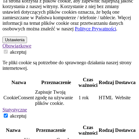
Ta strona korzysta z plików cookie, aby zapewnić najlepszą jakość
korzystania z naszej witryny. Korzystanie z niej bez zmiany
ustawień dotyczących plików cookies oznacza, że będą one
zamieszczane w Państwa komputerze / telefonie / tablecie. Więcej
informacji na temat plików cookie oraz przetwarzaniu danych
osobowych można znaleźć w naszej
Polityce Prywatności
.
Ustawienia
Obowiązkowe
akceptuj
Te pliki cookie są potrzebne do sprawnego działania naszej strony
internetowej.
Czas
Nazwa
Przeznaczenie
Rodzaj
Dostawca
ważności
Zapisuje Twoją
CookieConsent
zgodę na używanie
1 rok
HTML
Website
plików cookie.
Statystyczne
akceptuj
Czas
Nazwa
Przeznaczenie
Rodzaj
Dostawca
ważności