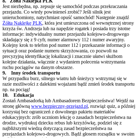
8. Żółta Naklejka PLK
Jest niezbędna, np. zepsuje się samochód podczas przekraczania
przejazdu. Co wtedy powinieneś zrobić? Jeśli silnik jest
unieruchomiony, natychmiast opuść samochód! Następnie znajdź
Żółtą Naklejkę PLK
, która jest umieszczona od wewnętrznej strony
krzyża św. Andrzeja lub na napędzie rogatek i posiada trzy istotne
informacje: indywidualny numer przejazdu kolejowo-drogowego
składający się z 9 cyfr, numer alarmowy 112 i numer awaryjny.
Kolejny krok to telefon pod numer 112 i przekazanie informacji o
sytuacji oraz podanie numeru skrzyżowania, co pozwoli na
precyzyjną identyfikację lokalizacji i znacznie ułatwi służbom
kolejne działania, włącznie z wydaniem polecenia wstrzymania
ruchu pociągów na danym obszarze.
9. Inny środek transportu
W przypadku burz, silnego wiatru lub śnieżycy wstrzymaj się w
razie możliwości z dalekimi wojażami bądź zmień środek transportu
np. na pociąg!
10. Edukacja
Zostań Ambasadorką lub Ambasadorem Bezpieczeństwa! Wejdź na
stronę główną
www.bezpieczny-przejazd.pl
, rozwiąż quiz, a później
korzystaj bez ograniczeń z dowolnego pakietu materiałów
edukacyjnych: zrób uczniom lekcję o zasadach bezpieczeństwa na
drodze, wydrukuj dziecku rebus lub krzyżówkę, podziel się z
najbliższymi wiedzą dotyczącą zasad bezpieczeństwa na
przejazdach kolejowo-drogowych. Bądź głosem rozsądku w swoim