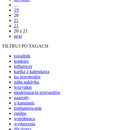
…
19
20
21
21
20 z 21
next
FILTRUJ PO TAGACH
poradnik
konkurs
influencer
kartka z kalendarza
ku przestrodze
żółta naklejka
wszystkie
modernizacja przejazdów
nagrody
o kampanii
podsumowanie
ogólne
współpraca
wydarzenia
dla dzieci