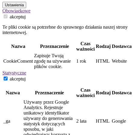
Ustawienia
Obowiązkowe
akceptuj
Te pliki cookie są potrzebne do sprawnego działania naszej strony
internetowej.
Czas
Nazwa
Przeznaczenie
Rodzaj
Dostawca
ważności
Zapisuje Twoją
CookieConsent
zgodę na używanie
1 rok
HTML
Website
plików cookie.
Statystyczne
akceptuj
Czas
Nazwa
Przeznaczenie
Rodzaj
Dostawca
ważności
Używany przez Google
Analytics. Rejestruje
unikatowy identyfikator
używany do generowania
_ga
2 lata
HTML
Google
statystyk dotyczących
sposobu, w jaki
odwiedzający korzysta z