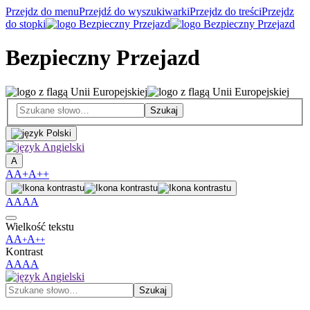
Przejdz do menu
Przejdź do wyszukiwarki
Przejdz do treści
Przejdz
do stopki
Bezpieczny Przejazd
A
A
A+
A++
A
A
A
A
Wielkość tekstu
A
A
A
+
++
Kontrast
A
A
A
A