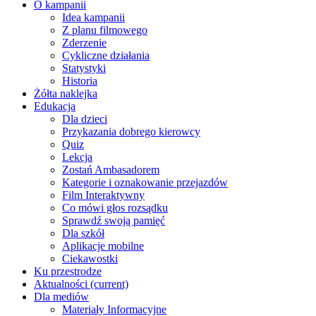
O kampanii
Idea kampanii
Z planu filmowego
Zderzenie
Cykliczne działania
Statystyki
Historia
Żółta naklejka
Edukacja
Dla dzieci
Przykazania dobrego kierowcy
Quiz
Lekcja
Zostań Ambasadorem
Kategorie i oznakowanie przejazdów
Film Interaktywny
Co mówi głos rozsądku
Sprawdź swoją pamięć
Dla szkół
Aplikacje mobilne
Ciekawostki
Ku przestrodze
Aktualności
(current)
Dla mediów
Materiały Informacyjne