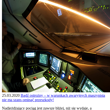
25.03.2020
Bądź ostrożny – w warunkach awaryjnych maszynista
nie ma szans ominąć przeszkody!
Nadjeżdżający pociąg jest zawsze bliżej, niż się wydaje, a