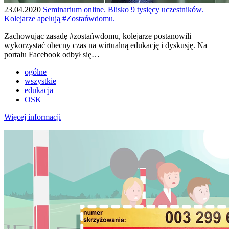
23.04.2020
Seminarium online. Blisko 9 tysięcy uczestników.
Kolejarze apelują #Zostańwdomu.
Zachowując zasadę #zostańwdomu, kolejarze postanowili
wykorzystać obecny czas na wirtualną edukację i dyskusję. Na
portalu Facebook odbył się…
ogólne
wszystkie
edukacja
OSK
Więcej informacji