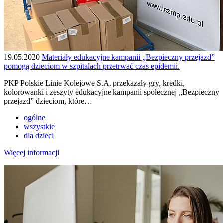
19.05.2020
Materiały edukacyjne kampanii „Bezpieczny przejazd”
pomogą dzieciom w szpitalach przetrwać czas epidemii.
PKP Polskie Linie Kolejowe S.A. przekazały gry, kredki,
kolorowanki i zeszyty edukacyjne kampanii społecznej „Bezpieczny
przejazd” dzieciom, które…
ogólne
wszystkie
dla dzieci
Więcej informacji