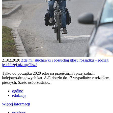
21.02.2020
Zdejmij słuchawki i posłuchaj głosu rozsądku – pociąg
jest bliżej niż myślisz!
Tylko od początku 2020 roku na przejściach i przejazdach
kolejowo-drogowych kat. A-E doszło do 17 wypadków z udziałem
pieszych. Sześć osób zostało…
ogólne
edukacja
Więcej informacji
previous