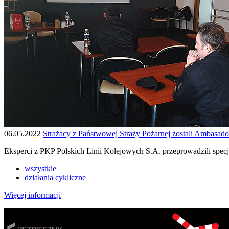
06.05.2022
Strażacy z Państwowej Straży Pożarnej zostali Ambasad
Eksperci z PKP Polskich Linii Kolejowych S.A. przeprowadzili spec
wszystkie
działania cykliczne
Więcej informacji