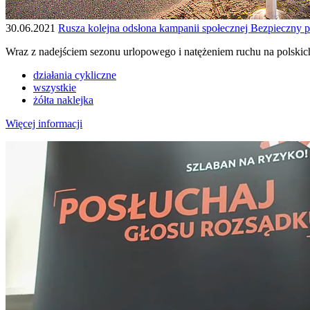
30.06.2021
Rusza kolejna odsłona kampanii społecznej Bezpieczny p
Wraz z nadejściem sezonu urlopowego i natężeniem ruchu na polskic
działania cykliczne
wszystkie
żółta naklejka
Więcej informacji