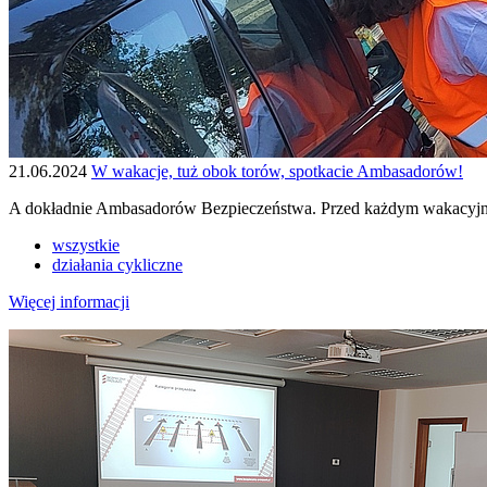
21.06.2024
W wakacje, tuż obok torów, spotkacie Ambasadorów!
A dokładnie Ambasadorów Bezpieczeństwa. Przed każdym wakacyjn
wszystkie
działania cykliczne
Więcej informacji