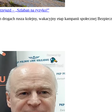
rzejazd – „Szlaban na ryzyko!”
h drogach rusza kolejny, wakacyjny etap kampanii społecznej Bezpie