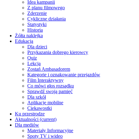
Idea kampanii
Z planu filmowego
Zderzenie
Cykliczne działania
Statystyki
Historia
Żółta naklejka
Edukacja
Dla dzieci
Przykazania dobrego kierowcy
Quiz
Lekcja
Zostań Ambasadorem
Kategorie i oznakowanie przejazdów
Film Interaktywny
Co mówi głos rozsądku
Sprawdź swoją pamięć
Dla szkół
Aplikacje mobilne
Ciekawostki
Ku przestrodze
Aktualności
(current)
Dla mediów
Materiały Informacyjne
Spoty TV i wideo