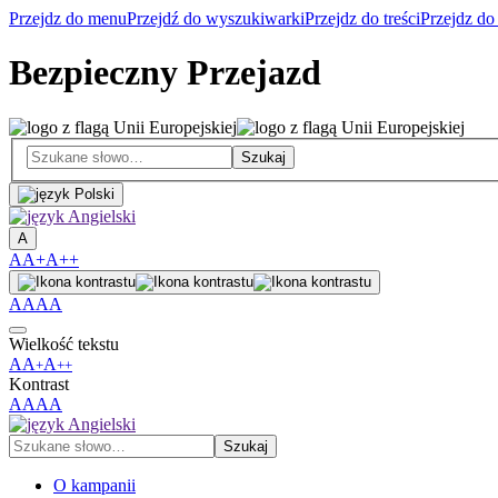
Przejdz do menu
Przejdź do wyszukiwarki
Przejdz do treści
Przejdz do
Bezpieczny Przejazd
A
A
A+
A++
A
A
A
A
Wielkość tekstu
A
A
A
+
++
Kontrast
A
A
A
A
O kampanii