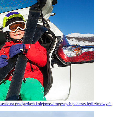
stwie na przejazdach kolejowo-drogowych podczas ferii zimowych