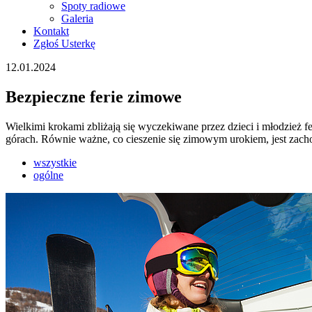
Spoty radiowe
Galeria
Kontakt
Zgłoś Usterkę
12.01.2024
Bezpieczne ferie zimowe
Wielkimi krokami zbliżają się wyczekiwane przez dzieci i młodzież f
górach. Równie ważne, co cieszenie się zimowym urokiem, jest zac
wszystkie
ogólne