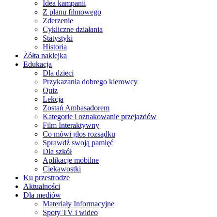
Idea kampanii
Z planu filmowego
Zderzenie
Cykliczne działania
Statystyki
Historia
Żółta naklejka
Edukacja
Dla dzieci
Przykazania dobrego kierowcy
Quiz
Lekcja
Zostań Ambasadorem
Kategorie i oznakowanie przejazdów
Film Interaktywny
Co mówi głos rozsądku
Sprawdź swoją pamięć
Dla szkół
Aplikacje mobilne
Ciekawostki
Ku przestrodze
Aktualności
Dla mediów
Materiały Informacyjne
Spoty TV i wideo