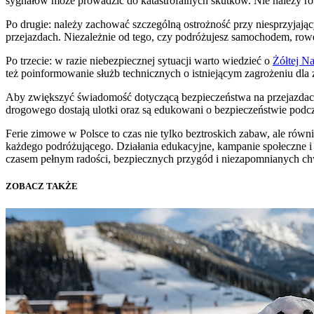
sygnałów może prowadzić do katastrofalnych skutków. Nie należy ró
Po drugie: należy zachować szczególną ostrożność przy niesprzyj
przejazdach. Niezależnie od tego, czy podróżujesz samochodem, row
Po trzecie: w razie niebezpiecznej sytuacji warto wiedzieć o
Żółtej N
też poinformowanie służb technicznych o istniejącym zagrożeniu dla 
Aby zwiększyć świadomość dotyczącą bezpieczeństwa na przejazdach
drogowego dostają ulotki oraz są edukowani o bezpieczeństwie podc
Ferie zimowe w Polsce to czas nie tylko beztroskich zabaw, ale rów
każdego podróżującego. Działania edukacyjne, kampanie społeczne 
czasem pełnym radości, bezpiecznych przygód i niezapomnianych ch
ZOBACZ TAKŻE