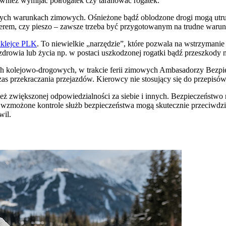
wnież wymijać półrogatek czy taranować rogatek.
ających warunkach zimowych. Ośnieżone bądź oblodzone drogi mogą u
erem, czy pieszo – zawsze trzeba być przygotowanym na trudne warun
aklejce PLK
. To niewielkie „narzędzie”, które pozwala na wstrzyman
zdrowia lub życia np. w postaci uszkodzonej rogatki bądź przeszkody n
 kolejowo-drogowych, w trakcie ferii zimowych Ambasadorzy Bezpiec
zas przekraczania przejazdów. Kierowcy nie stosujący się do przepi
nież zwiększonej odpowiedzialności za siebie i innych. Bezpieczeńst
i wzmożone kontrole służb bezpieczeństwa mogą skutecznie przeciwd
wil.