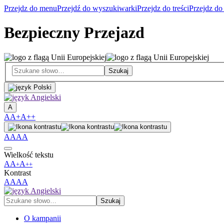
Przejdz do menu
Przejdź do wyszukiwarki
Przejdz do treści
Przejdz do
Bezpieczny Przejazd
A
A
A+
A++
A
A
A
A
Wielkość tekstu
A
A
A
+
++
Kontrast
A
A
A
A
O kampanii