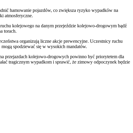
trudnić hamowanie pojazdów, co zwiększa ryzyko wypadków na
ki atmosferyczne.
ie ruchu kolejowego na danym przejeździe kolejowo-drogowym bądź
a torach.
zeństwa organizują liczne akcje prewencyjne. Uczestnicy ruchu
sów mogą spodziewać się w wysokich mandatów.
wo na przejazdach kolejowo-drogowych powinno być priorytetem dla
ziałać tragicznym wypadkom i sprawić, że zimowy odpoczynek będzie